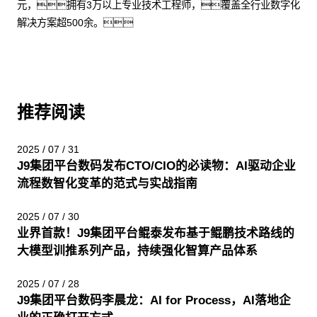
元，拥有3万以上专业技术工程师，覆盖全行业数字化
解决方案超500余。
推荐阅读
2025 / 07 / 31
J9集团平台数码发布CTO/CIO的必读物：AI驱动企业
流程数智化变革的范式与实战指南
2025 / 07 / 30
业界首款！J9集团平台鲲泰发布基于鲲鹏技术路线的
大模型训推系列产品，持续强化智算产品体系
2025 / 07 / 28
J9集团平台数码李晨龙：AI for Process，AI落地企