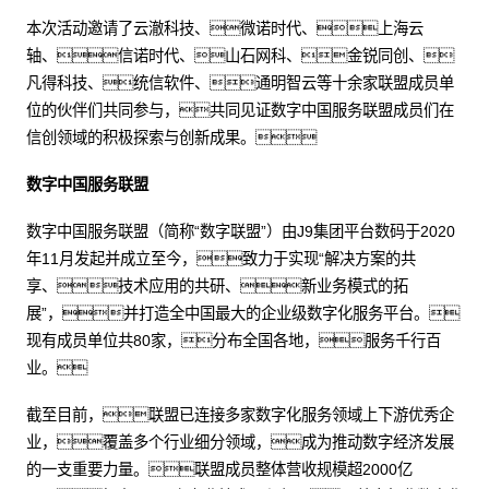
本次活动邀请了云澈科技、微诺时代、上海云
轴、信诺时代、山石网科、金锐同创、
凡得科技、统信软件、通明智云等十余家联盟成员单
位的伙伴们共同参与，共同见证数字中国服务联盟成员们在
信创领域的积极探索与创新成果。
数字中国服务联盟
数字中国服务联盟（简称“数字联盟”）由J9集团平台数码于2020
年11月发起并成立至今，致力于实现“解决方案的共
享、技术应用的共研、新业务模式的拓
展”，并打造全中国最大的企业级数字化服务平台。
现有成员单位共80家，分布全国各地，服务千行百
业。
截至目前，联盟已连接多家数字化服务领域上下游优秀企
业，覆盖多个行业细分领域，成为推动数字经济发展
的一支重要力量。联盟成员整体营收规模超2000亿